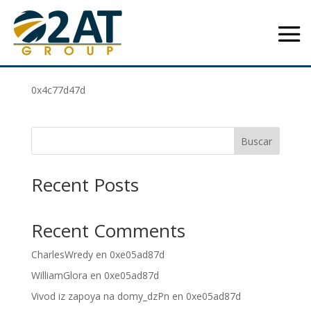
0x4c77d47d
by
|
Sep 9, 2025
|
Uncategorized
0x4c77d47d
Buscar
Recent Posts
Recent Comments
CharlesWredy
en
0xe05ad87d
WilliamGlora
en
0xe05ad87d
Vivod iz zapoya na domy_dzPn
en
0xe05ad87d