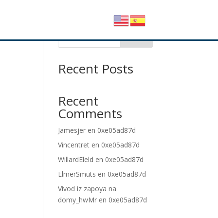
Buscar
Recent Posts
Recent
Comments
Jamesjer
en
0xe05ad87d
Vincentret
en
0xe05ad87d
WillardEleld
en
0xe05ad87d
ElmerSmuts
en
0xe05ad87d
Vivod iz zapoya na
domy_hwMr
en
0xe05ad87d