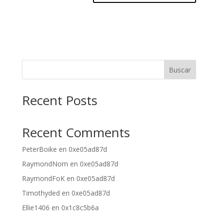
Buscar
Recent Posts
Recent Comments
PeterBoike
en
0xe05ad87d
RaymondNom
en
0xe05ad87d
RaymondFoK
en
0xe05ad87d
Timothyded
en
0xe05ad87d
Ellie1406
en
0x1c8c5b6a