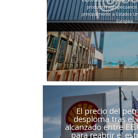
productos agropecuarios 
principalmente a Estados Un
Europea.
El precio del pet
desploma tras el
alcanzado entre EE.
para reabrir el es