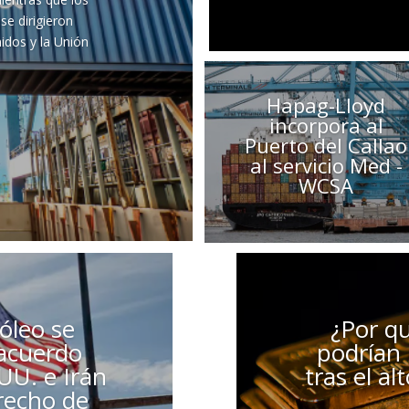
se dirigieron
idos y la Unión
Hapag-Lloyd
incorpora al
Puerto del Callao
al servicio Med -
WCSA
róleo se
¿Por qu
 acuerdo
podrían
UU. e Irán
tras el a
trecho de