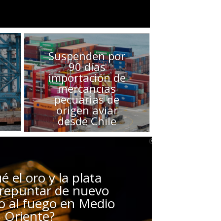
Suspenden por
90 días
importación de
mercancías
pecuarias de
origen aviar
desde Chile
é el oro y la plata
 repuntar de nuevo
lto al fuego en Medio
Oriente?