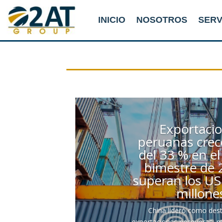
INICIO
NOSOTROS
SERV
Exportaci
peruanas cre
del 33 % en el
bimestre de 
superan los US
millone
China lideró como dest
exportaciones pesqueras, m