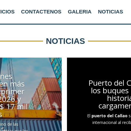
ICIOS
CONTACTENOS
GALERIA
NOTICIAS
NOTICIAS
ones
Puerto del C
cen más
los buques
 primer
histori
2026 y
cargame
$ 17 mil
s
El
puerto del Callao
s
internacional al rec
ino de las
ientras que los