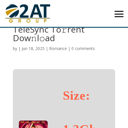
Flower Girl 2025
TeleSync To𝚛rent
Dow𝚗l𝚘ad
by
|
Jun 18, 2025
|
Romance
|
0 comments
Size: